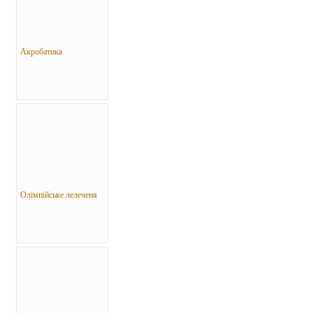
Акробатика
Олімпійське лелеченя