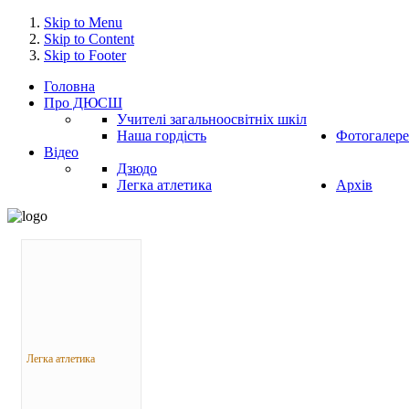
Skip to Menu
Skip to Content
Skip to Footer
Головна
Про ДЮСШ
Учителі загальноосвітніх шкіл
Наша гордість
Фотогалере
Відео
Дзюдо
Легка атлетика
Архів
Легка атлетика