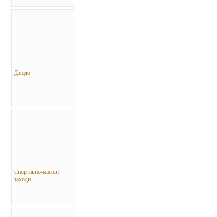
Дзюдо
Спортивно-масові
заходи