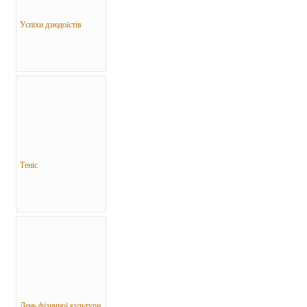
Успіхи дзюдоїстів
Теніс
День фізичної культури